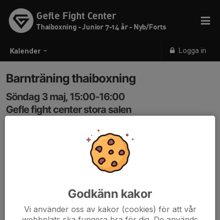
Gefle Fight Center
Thaiboxning - Junior 7-14 år - Nyb/Forts
Logga in
Kalender
Barnträning thaiboxning
Söndag 3 maj, 15:00-16:00
Gefle fight center stora salen
Samling: 15:00
Thaiboxning för barn med coach Jacob Karlsson.
Åldrarna är 7 till 14 år.
Koden för att komma in är 3366
Godkänn kakor
Vi använder oss av kakor (cookies) för att vår
webbplats ska fungera bra för dig. De används