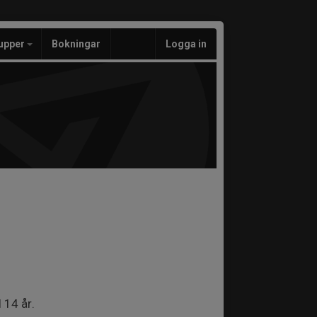
upper
Bokningar
Logga in
 14 år.