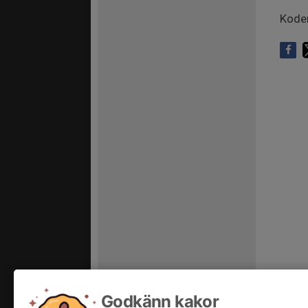
Koden
Godkänn kakor