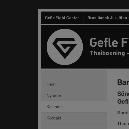
Gefle Fight Center
Brasiliansk Jiu-Jitsu
Gefle F
Thaiboxning -
Bar
Hem
Sönd
Nyheter
Gefl
Kalender
Saml
Kontakt
Thaib