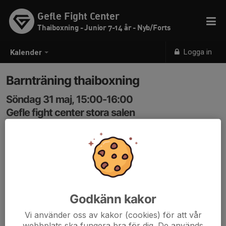
Gefle Fight Center
Thaiboxning - Junior 7-14 år - Nyb/Forts
Logga in
Kalender
Barnträning thaiboxning
Söndag 31 maj, 15:00-16:00
Gefle fight center stora salen
Samling: 15:00
Thaiboxning för barn med coach Jacob Karlsson.
Åldrarna är 7 till 14 år.
Koden för att komma in är 3366
Godkänn kakor
Vi använder oss av kakor (cookies) för att vår
webbplats ska fungera bra för dig. De används