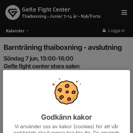
Gefle Fight Center
Thaiboxning - Junior 7-14 år - Nyb/Forts
Logga in
Kalender
Barnträning thaiboxning - avslutning
Söndag 7 jun, 15:00-16:00
Gefle fight center stora salen
Samling: 15:00
Terminsavslutning
Thaiboxning för barn med coach Jacob Karlsson.
Åldrarna är 7 till 14 år.
Godkänn kakor
Koden för att komma in är 3366
Vi använder oss av kakor (cookies) för att vår
webbplats ska fungera bra för dig. De används