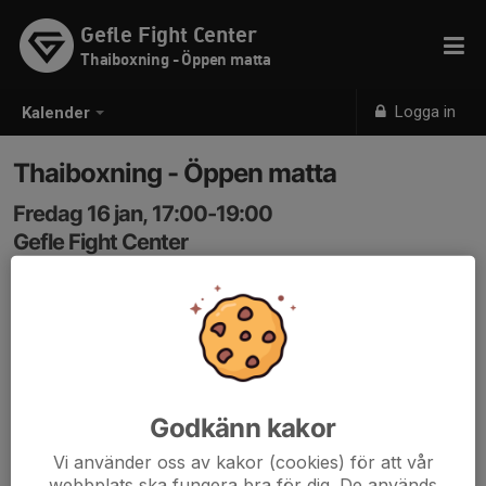
Gefle Fight Center
Thaiboxning - Öppen matta
Logga in
Kalender
Thaiboxning - Öppen matta
Fredag 16 jan, 17:00-19:00
Gefle Fight Center
Samling: 17:00
Godkänn kakor
Vi använder oss av kakor (cookies) för att vår
webbplats ska fungera bra för dig. De används