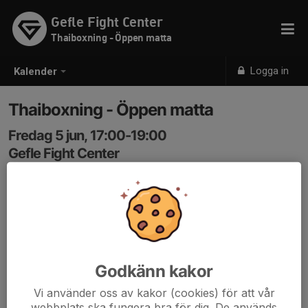
Gefle Fight Center
Thaiboxning - Öppen matta
Logga in
Kalender
Thaiboxning - Öppen matta
Fredag 5 jun, 17:00-19:00
Gefle Fight Center
Samling: 17:00
Godkänn kakor
Vi använder oss av kakor (cookies) för att vår
webbplats ska fungera bra för dig. De används