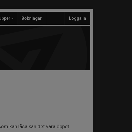
upper
Bokningar
Logga in
som kan låsa kan det vara öppet