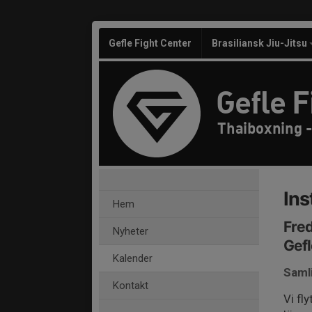
Gefle Fight Center
Brasiliansk Jiu-Jitsu
Gefle F
Thaiboxning 
Ins
Hem
Fred
Nyheter
Gefl
Kalender
Saml
Kontakt
Vi fl