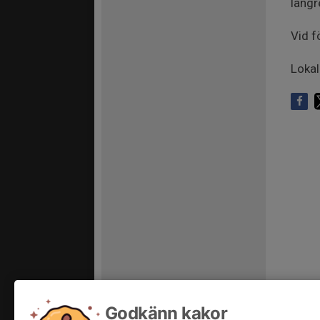
längr
Vid f
Lokal
Godkänn kakor