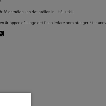
e.
ör få anmälda kan det ställas in - Håll utkik
en är öppen så länge det finns ledare som stänger / tar ansv