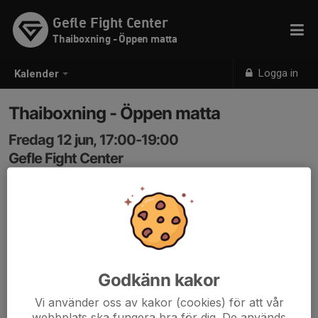
Gefle Fight Center
Thaiboxning - Öppen matta
Logga in
Kalender
Thaiboxning - Öppen matta
Fredag 12 jun, 17:00-19:00
Gefle Fight Center
Samling: 17:00
Godkänn kakor
Vi använder oss av kakor (cookies) för att vår
webbplats ska fungera bra för dig. De används