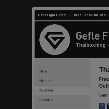
Gefle Fight Center
Brasiliansk Jiu-Jitsu
Gefle F
Thaiboxning 
Tha
Hem
Fred
Nyheter
Gefl
Kalender
Saml
Kontakt