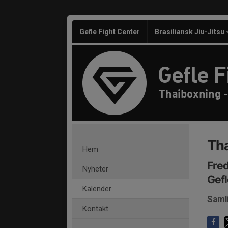
Gefle Fight Center
Brasiliansk Jiu-Jitsu
Gefle F
Thaiboxning 
Tha
Hem
Fred
Nyheter
Gefl
Kalender
Saml
Kontakt