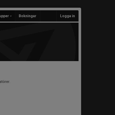
upper
Bokningar
Logga in
törer.