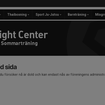
Thaiboxning
Sport Ju-Jutsu
Barnträning
Mixgr
ight Center
- Sommarträning
d sida
du försöker nå är dold och kan endast nås av föreningens administra