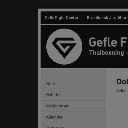
Gefle Fight Center
Brasiliansk Jiu-Jitsu
Gefle F
Thaiboxning 
Dol
Hem
Sidan 
Nyheter
Medlemmar
Kalender