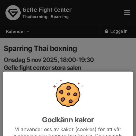
Gefle Fight Center
Thaiboxning - Sparring
Logga in
Kalender
Sparring Thai boxning
Onsdag 5 nov 2025, 18:00-19:30
Gefle fight center stora salen
Samling: 18:00
Sparring i thai boxning för alla nivåer. Vi tar alla hand om
varandra och lär oss av varandra.
Godkänn kakor
Vi använder oss av kakor (cookies) för att vår
webbplats ska fungera bra för dig. De används