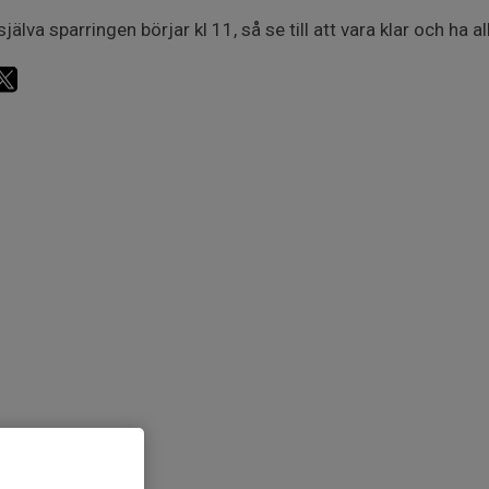
själva sparringen börjar kl 11, så se till att vara klar och ha a