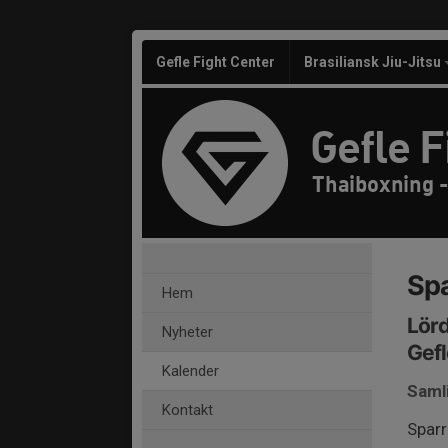
Gefle Fight Center
Brasiliansk Jiu-Jitsu
Gefle F
Thaiboxning -
Spa
Hem
Lörd
Nyheter
Gefl
Kalender
Saml
Kontakt
Sparr