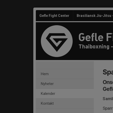
Gefle Fight Center
Brasiliansk Jiu-Jitsu
Gefle F
Thaiboxning -
Spa
Hem
Onsd
Nyheter
Gefl
Kalender
Saml
Kontakt
Sparr