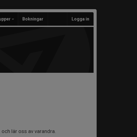
upper
Bokningar
Logga in
a och lär oss av varandra.