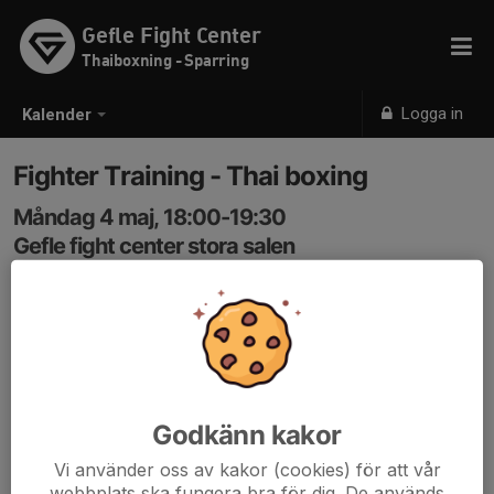
Gefle Fight Center
Thaiboxning - Sparring
Logga in
Kalender
Fighter Training - Thai boxing
Måndag 4 maj, 18:00-19:30
Gefle fight center stora salen
Samling: 18:00
- Advanced padwork
- Fighter sparring
- Advanced Clinch
- Fighter S&C
Godkänn kakor
This class is for higher level participants with confident
Vi använder oss av kakor (cookies) för att vår
skills in all of the above categories. For beginners and
webbplats ska fungera bra för dig. De används