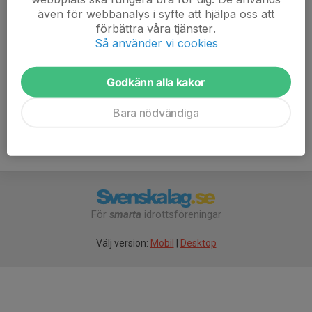
continuous level students wishing to take part, please
även för webbanalys i syfte att hjälpa oss att
speak with our coaches beforehand.
förbättra våra tjänster.
Så använder vi cookies
Kod in 3366
Godkänn alla kakor
Bara nödvändiga
För
smarta
idrottsföreningar
Välj version:
Mobil
|
Desktop