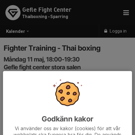
Gefle Fight Center
Thaiboxning - Sparring
Logga in
Kalender
Fighter Training - Thai boxing
Måndag 11 maj, 18:00-19:30
Gefle fight center stora salen
Samling: 18:00
- Advanced padwork
- Fighter sparring
- Advanced Clinch
- Fighter S&C
Godkänn kakor
This class is for higher level participants with confident
Vi använder oss av kakor (cookies) för att vår
skills in all of the above categories. For beginners and
webbplats ska fungera bra för dig. De används