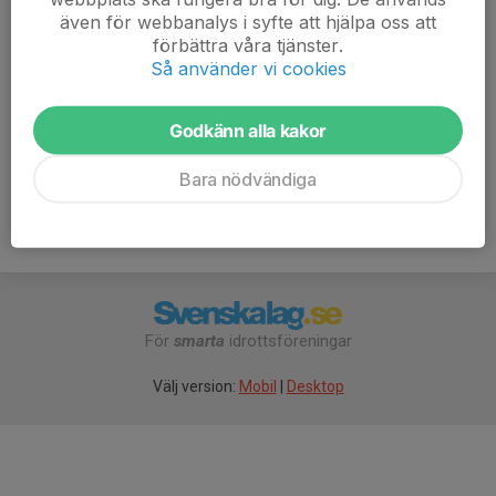
continuous level students wishing to take part, please
även för webbanalys i syfte att hjälpa oss att
speak with our coaches beforehand.
förbättra våra tjänster.
Så använder vi cookies
Kod in 3366
Godkänn alla kakor
Bara nödvändiga
För
smarta
idrottsföreningar
Välj version:
Mobil
|
Desktop