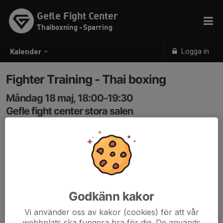
Gefle Fight Center
Thaiboxning - Sparring
Logga in
Kalender
Fighter Training - Thai boxing
Måndag 18 maj, 18:00-19:30
Gefle fight center stora salen
Samling: 18:00
- Advanced padwork
- Fighter sparring
- Advanced Clinch
- Fighter S&C
Godkänn kakor
This class is for higher level participants with confident
Vi använder oss av kakor (cookies) för att vår
skills in all of the above categories. For beginners and
webbplats ska fungera bra för dig. De används