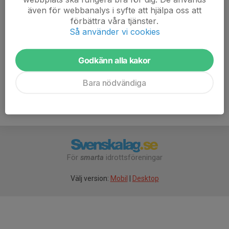
continuous level students wishing to take part, please
även för webbanalys i syfte att hjälpa oss att
speak with our coaches beforehand.
förbättra våra tjänster.
Så använder vi cookies
Kod in 3366
Godkänn alla kakor
Bara nödvändiga
För
smarta
idrottsföreningar
Välj version:
Mobil
|
Desktop