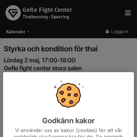
Gefle Fight Center
Thaiboxning - Sparring
Logga in
Kalender
Styrka och kondition för thai
Lördag 2 maj, 17:00-18:00
Gefle fight center stora salen
Samling: 17:00
Pass för alla thaiboxare!
Styrka och kondition med thaiboxning som inriktning
som leds av Robin Wesström
Godkänn kakor
Vi använder oss av kakor (cookies) för att vår
webbplats ska fungera bra för dig. De används