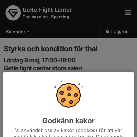
Gefle Fight Center
Thaiboxning - Sparring
Logga in
Kalender
Styrka och kondition för thai
Lördag 9 maj, 17:00-18:00
Gefle fight center stora salen
Samling: 17:00
Pass för alla thaiboxare!
Styrka och kondition med thaiboxning som inriktning
som leds av Robin Wesström
Godkänn kakor
Vi använder oss av kakor (cookies) för att vår
webbplats ska fungera bra för dig. De används