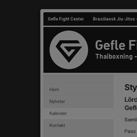
Gefle Fight Center
Brasiliansk Jiu-Jitsu
Gefle F
Thaiboxning -
Sty
Hem
Lörd
Nyheter
Gefl
Kalender
Saml
Kontakt
Pass 