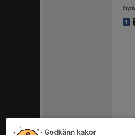
Styrk
Godkänn kakor