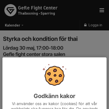
Gefle Fight Center
Thaiboxning - Sparring
Logga in
Kalender
Styrka och kondition för thai
Lördag 30 maj, 17:00-18:00
Gefle fight center stora salen
Samling: 17:00
Pass för alla thaiboxare!
Styrka och kondition med thaiboxning som inriktning
som leds av Robin Wesström
Godkänn kakor
Vi använder oss av kakor (cookies) för att vår
webbplats ska fungera bra för dig. De används