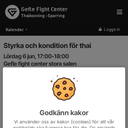
Gefle Fight Center
Thaiboxning - Sparring
Logga in
Kalender
Styrka och kondition för thai
Lördag 6 jun, 17:00-18:00
Gefle fight center stora salen
Samling: 17:00
Pass för alla thaiboxare!
Styrka och kondition med thaiboxning som inriktning
som leds av Robin Wesström
Godkänn kakor
Vi använder oss av kakor (cookies) för att vår
webbplats ska fungera bra för dig. De används