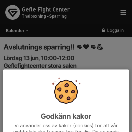
Gefle Fight Center
Thaiboxning - Sparring
Logga in
Kalender
Avslutnings sparring!! 👊♥️👊💪
Lördag 13 jun, 10:00-12:00
Geflefightcenter stora salen
Samling: 10:00
Stor gemensam sparring för att avsluta terminen. Alla
klubbar är välkomna!
Godkänn kakor
Vi använder oss av kakor (cookies) för att vår
webbplats ska fungera bra för dig. De används