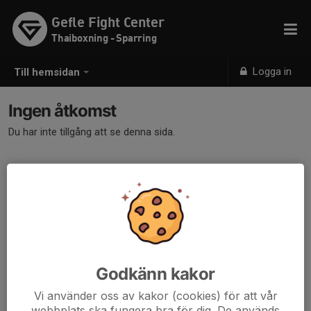
Gefle Fight Center
Thaiboxning - Sparring
Logga in
Till hemsidan
Ingen åtkomst
Du har inte tillgång att se denna sida.
Godkänn kakor
Vi använder oss av kakor (cookies) för att vår
webbplats ska fungera bra för dig. De används