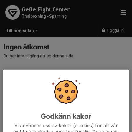
Gefle Fight Center
Thaiboxning - Sparring
Logga in
Till hemsidan
Ingen åtkomst
Du har inte tillgång att se denna sida.
Godkänn kakor
Vi använder oss av kakor (cookies) för att vår
webbplats ska fungera bra för dig. De används