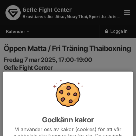
Gefle Fight Center
Brasiliansk Jiu-Jitsu, Muay Thai, Sport Ju-Jutsu & SW
Logga in
Kalender
Öppen Matta / Fri Träning Thaiboxning
Fredag 7 mar 2025, 17:00-19:00
Gefle Fight Center
Samling: 17:00
Öppen Matta / Fri Träning för alla medlemmar!
Godkänn kakor
Vi använder oss av kakor (cookies) för att vår
webbplats ska fungera bra för dig. De används