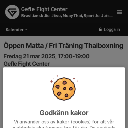
Gefle Fight Center
Brasiliansk Jiu-Jitsu, Muay Thai, Sport Ju-Jutsu & SW
Logga in
Kalender
Öppen Matta / Fri Träning Thaiboxning
Fredag 21 mar 2025, 17:00-19:00
Gefle Fight Center
Samling: 17:00
Öppen Matta / Fri Träning för alla medlemmar!
Godkänn kakor
Vi använder oss av kakor (cookies) för att vår
webbplats ska fungera bra för dig. De används