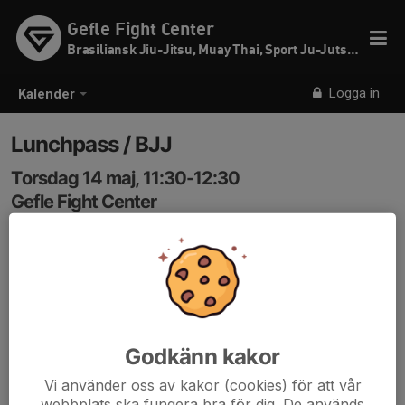
Gefle Fight Center
Brasiliansk Jiu-Jitsu, Muay Thai, Sport Ju-Jutsu & SW
Logga in
Kalender
Lunchpass / BJJ
Torsdag 14 maj, 11:30-12:30
Gefle Fight Center
Samling: 11:30
Håll koll på passet utifall det ställs in pga för få anmälda
eller något annat konstigt.
Godkänn kakor
Vi använder oss av kakor (cookies) för att vår
webbplats ska fungera bra för dig. De används