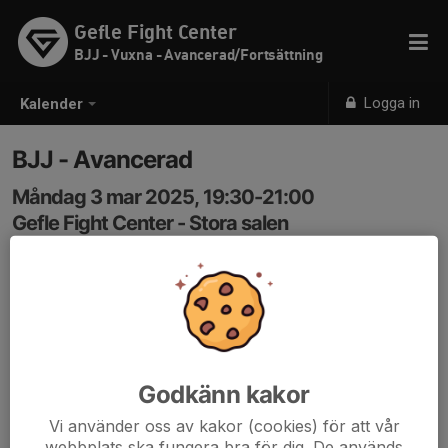
Gefle Fight Center
BJJ - Vuxna - Avancerad/Fortsättning
Logga in
Kalender
BJJ - Avancerad
Måndag 3 mar 2025, 19:30-21:00
Gefle Fight Center - Stora salen
Samling: 19:30
Godkänn kakor
Vi använder oss av kakor (cookies) för att vår
webbplats ska fungera bra för dig. De används