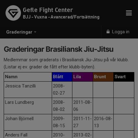
Gefle Fight Center
BJJ - Vuxna - Avancerad/Fortsättning
Logga in
Graderingar
Graderingar Brasiliansk Jiu-Jitsu
Medlemmar som graderats i Brasiliansk Jiu-Jitsu på vår klubb.
(Listar ej ev. grader de fått efter klubb-byten).
Namn
Blått
Lila
Brunt
Svart
Jessica Tanzilli
2008-
02-27
Lars Lundberg
2008-
2011-08-
08-02
06
Johan Björnell
2009-
2011-11-
2016-08-
08-15
27
13
Anders Fall
2010-
2013-02-