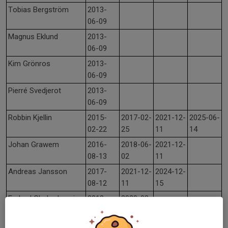
Tobias Bergström
2013-
06-09
Magnus Eklund
2013-
06-09
Kim Grönros
2013-
06-09
Pierré Svedjerot
2013-
06-09
Robbin Kjellin
2015-
2017-02-
2021-12-
2025-06-
02-22
25
11
14
Johan Grawem
2016-
2018-06-
2021-12-
08-13
02
11
Andreas Jansson
2017-
2021-12-
2024-12-
08-12
11
15
Farbod Chehrehvani
2018-
2020-08-
06-02
19
Anders Nordh
2018-
2021-12-
2024-06-