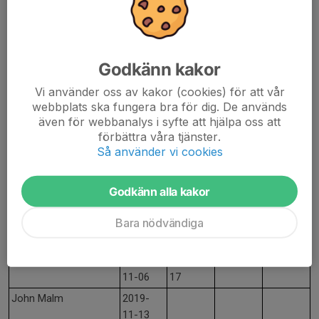
06-02
11
09
Mikael Forsmark
2018-
2021-12-
2024-06-
06-03
11
09
Godkänn kakor
Andreas Larsson
2018-
06-03
Vi använder oss av kakor (cookies) för att vår
webbplats ska fungera bra för dig. De används
Björn Johansson
2018-
2021-12-
även för webbanalys i syfte att hjälpa oss att
Wernesten
10-14
13
förbättra våra tjänster.
Magnus Samuelsson
2019-
2024-08-
Så använder vi cookies
06-02
14
Anton Särnstedt
2019-
2021-11-
2023-06-
Godkänn alla kakor
06-02
03
11
Bara nödvändiga
Johan Hjälte
2019-
2022-12-
11-06
17
Niklas Larsson
2019-
2023-12-
11-06
17
John Malm
2019-
11-13