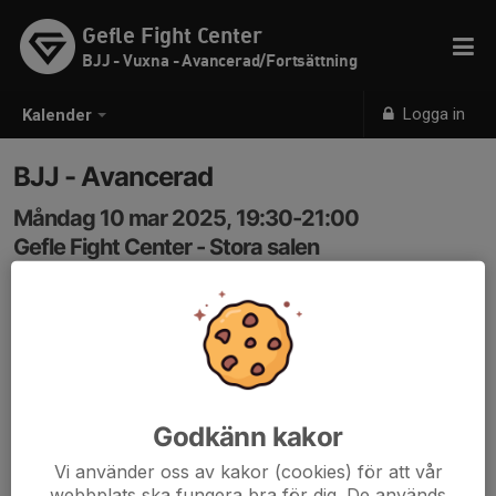
Gefle Fight Center
BJJ - Vuxna - Avancerad/Fortsättning
Logga in
Kalender
BJJ - Avancerad
Måndag 10 mar 2025, 19:30-21:00
Gefle Fight Center - Stora salen
Samling: 19:30
Godkänn kakor
Vi använder oss av kakor (cookies) för att vår
webbplats ska fungera bra för dig. De används