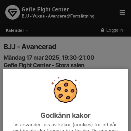
Gefle Fight Center
BJJ - Vuxna - Avancerad/Fortsättning
Logga in
Kalender
BJJ - Avancerad
Måndag 17 mar 2025, 19:30-21:00
Gefle Fight Center - Stora salen
Samling: 19:30
Godkänn kakor
Vi använder oss av kakor (cookies) för att vår
webbplats ska fungera bra för dig. De används