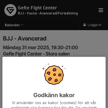
Gefle Fight Center
BJJ - Vuxna - Avancerad/Fortsättning
Logga in
Kalender
BJJ - Avancerad
Måndag 31 mar 2025, 19:30-21:00
Gefle Fight Center - Stora salen
Samling: 19:30
Godkänn kakor
Vi använder oss av kakor (cookies) för att vår
webbplats ska fungera bra för dig. De används