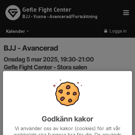
Gefle Fight Center
BJJ - Vuxna - Avancerad/Fortsättning
Logga in
Kalender
BJJ - Avancerad
Onsdag 5 mar 2025, 19:30-21:00
Gefle Fight Center - Stora salen
Samling: 19:30
Godkänn kakor
Vi använder oss av kakor (cookies) för att vår
webbplats ska fungera bra för dig. De används