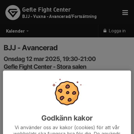
Gefle Fight Center
BJJ - Vuxna - Avancerad/Fortsättning
Logga in
Kalender
BJJ - Avancerad
Onsdag 12 mar 2025, 19:30-21:00
Gefle Fight Center - Stora salen
Samling: 19:30
Godkänn kakor
Vi använder oss av kakor (cookies) för att vår
webbplats ska fungera bra för dig. De används