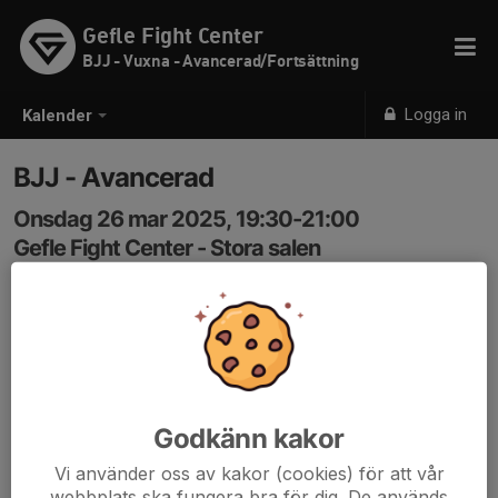
Gefle Fight Center
BJJ - Vuxna - Avancerad/Fortsättning
Logga in
Kalender
BJJ - Avancerad
Onsdag 26 mar 2025, 19:30-21:00
Gefle Fight Center - Stora salen
Samling: 19:30
Godkänn kakor
Vi använder oss av kakor (cookies) för att vår
webbplats ska fungera bra för dig. De används