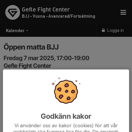
Gefle Fight Center
BJJ - Vuxna - Avancerad/Fortsättning
Logga in
Kalender
Öppen matta BJJ
Fredag 7 mar 2025, 17:00-19:00
Gefle Fight Center
Samling: 17:00
Godkänn kakor
Vi använder oss av kakor (cookies) för att vår
webbplats ska fungera bra för dig. De används