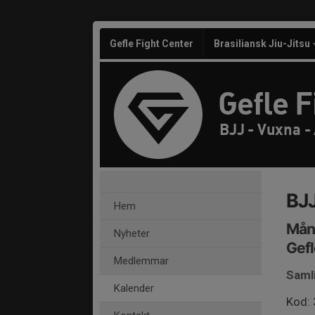
Gefle Fight Center
Brasiliansk Jiu-Jitsu
Gefle F
BJJ - Vuxna -
BJJ
Hem
Mån
Nyheter
Gefl
Medlemmar
Saml
Kalender
Kod: