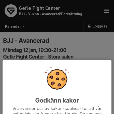
Gefle Fight Center
BJJ - Vuxna - Avancerad/Fortsättning
Logga in
Kalender
BJJ - Avancerad
Måndag 12 jan, 19:30-21:00
Gefle Fight Center - Stora salen
Samling: 19:30
Kod: 3366
Godkänn kakor
Vi använder oss av kakor (cookies) för att vår
webbplats ska fungera bra för dig. De används