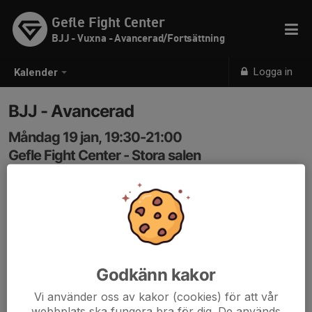
Gefle Fight Center
BJJ - Vuxna - Avancerad/Fortsättning
Logga in
Kalender
BJJ - Avancerad
Måndag 19 jan, 19:30-21:00
Gefle Fight Center - Stora salen
Samling: 19:30
Kod: 3366
Godkänn kakor
Vi använder oss av kakor (cookies) för att vår
webbplats ska fungera bra för dig. De används