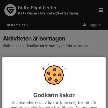
Gefle Fight Center
BJJ - Vuxna - Avancerad/Fortsättning
Logga in
Till hemsidan
Aktiviteten är borttagen
Aktiviteten du försöker nå är borttagen från hemsidan.
Godkänn kakor
Vi använder oss av kakor (cookies) för att vår
webbplats ska fungera bra för dig. De används