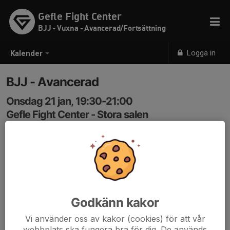
Gefle Fight Center
BJJ - Vuxna - Avancerad/Fortsättning
Logga in
Kalender
BJJ - Avancerad
Onsdag 21 jan, 19:30-21:00
Gefle Fight Center - Stora salen
Samling: 19:30
Kod: 3366
Godkänn kakor
Vi använder oss av kakor (cookies) för att vår
webbplats ska fungera bra för dig. De används