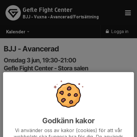
Gefle Fight Center
BJJ - Vuxna - Avancerad/Fortsättning
Logga in
Kalender
BJJ - Avancerad
Onsdag 3 jun, 19:30-21:00
Gefle Fight Center - Stora salen
Samling: 19:30
Kod: 3366
Godkänn kakor
Vi använder oss av kakor (cookies) för att vår
webbplats ska fungera bra för dig. De används