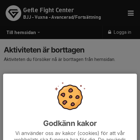
Gefle Fight Center
BJJ - Vuxna - Avancerad/Fortsättning
Logga in
Till hemsidan
Aktiviteten är borttagen
Aktiviteten du försöker nå är borttagen från hemsidan.
Godkänn kakor
Vi använder oss av kakor (cookies) för att vår
webbplats ska fungera bra för dig. De används