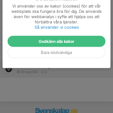
Tidigare nyheter
Vi använder oss av kakor (cookies) för att vår
webbplats ska fungera bra för dig. De används
även för webbanalys i syfte att hjälpa oss att
Säsongsavslutning 7/6
förbättra våra tjänster.
18 maj, 10:26
0
Så använder vi cookies
Terminstart 25/1
4 jan, 07:38
0
Godkänn alla kakor
Terminsavslutning 7/12
Bara nödvändiga
6 nov 2025
0
Terminsavslutning 26/5 Stor & Liten
20 maj 2024
0