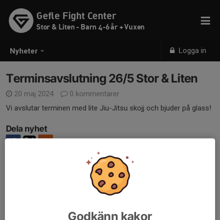
Gefle Fight Center
Stor & Liten - Barn 4-6 år + Vuxen
Logga in
Nyheter
Terminsavslutning 26/5 Stor & Liten
20 maj 2024
0 kommentarer
Vi avslutar terminen med lite Jiu-Jitsu skojj och bjuder på glass!
Dela nyhet
Kommentarer
Godkänn kakor