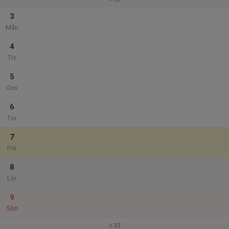
3
Mån
4
Tis
5
Ons
6
Tor
7
Fre
8
Lör
9
Sön
v.33