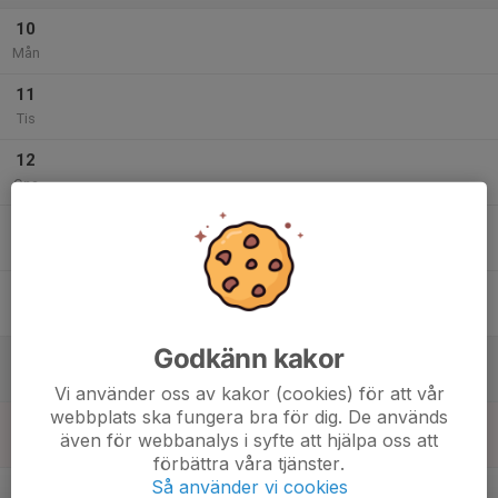
10
Mån
11
Tis
12
Ons
13
Tor
14
Fre
Godkänn kakor
15
Lör
Vi använder oss av kakor (cookies) för att vår
webbplats ska fungera bra för dig. De används
16
även för webbanalys i syfte att hjälpa oss att
Sön
förbättra våra tjänster.
v.34
Så använder vi cookies