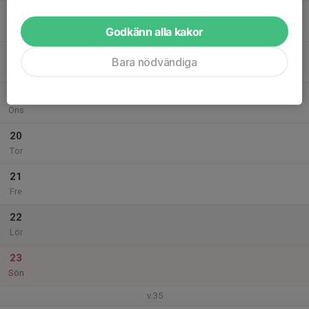
17
Mån
Godkänn alla kakor
18
Bara nödvändiga
Tis
19
Ons
20
Tor
21
Fre
22
Lör
23
Sön
v.35