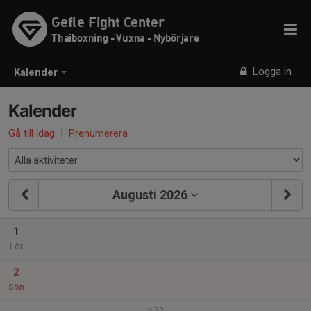
Gefle Fight Center
Thaiboxning - Vuxna - Nybörjare
Logga in
Kalender
Kalender
Gå till idag
|
Prenumerera
Augusti 2026
1
Lör
2
Sön
v.32