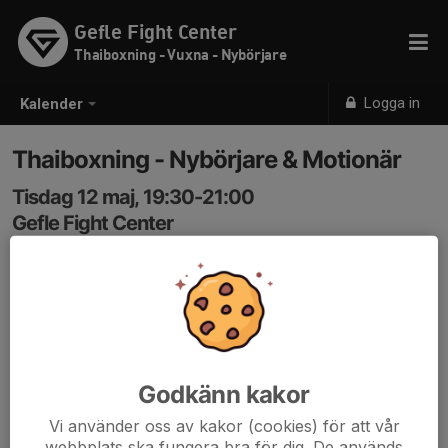
Gefle Fight Center
Thaiboxning - Vuxna - Nybörjare
Logga in
Kalender
Thaiboxning - Nybörjare & Motionär
Tisdag 12 maj, 19:30-21:00
Gefle Fight Center
Samling: 19:30
Thaiboxning för Nybörjare & Motionär.
Koden in: 3366
Godkänn kakor
Vi använder oss av kakor (cookies) för att vår
webbplats ska fungera bra för dig. De används