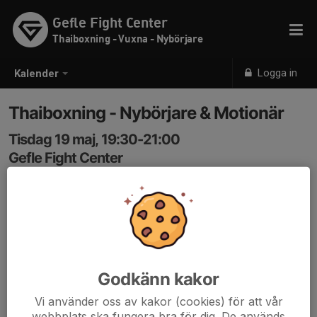
Gefle Fight Center
Thaiboxning - Vuxna - Nybörjare
Logga in
Kalender
Thaiboxning - Nybörjare & Motionär
Tisdag 19 maj, 19:30-21:00
Gefle Fight Center
Samling: 19:30
Thaiboxning för Nybörjare & Motionär.
Koden in: 3366
Godkänn kakor
Vi använder oss av kakor (cookies) för att vår
webbplats ska fungera bra för dig. De används