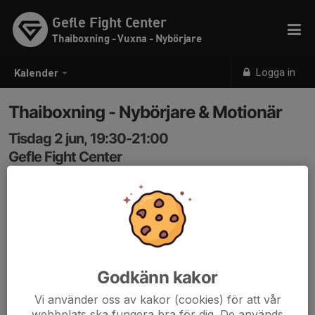
Gefle Fight Center
Thaiboxning - Vuxna - Nybörjare
Logga in
Kalender
Thaiboxning - Nybörjare & Motionär
Tisdag 2 jun, 19:30-21:00
Gefle Fight Center
Samling: 19:30
Thaiboxning för Nybörjare & Motionär.
Koden in: 3366
Godkänn kakor
Vi använder oss av kakor (cookies) för att vår
webbplats ska fungera bra för dig. De används