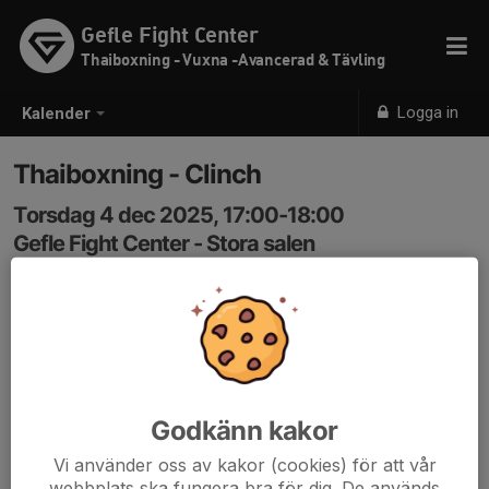
Gefle Fight Center
Thaiboxning - Vuxna -Avancerad & Tävling
Logga in
Kalender
Thaiboxning - Clinch
Torsdag 4 dec 2025, 17:00-18:00
Gefle Fight Center - Stora salen
Samling: 17:00
Thaiboxning - Avancerad & Tävling
Godkänn kakor
Vi använder oss av kakor (cookies) för att vår
webbplats ska fungera bra för dig. De används